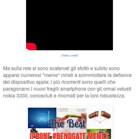
(
Video credit
)
Ma sulla rete si sono scatenati gli sfottò e subito sono
apparsi numerosi "meme" mirati a scimmiottare la defiance
del dispositivo apple; i più ricorrenti sono quelli che
paragonano i nuovi fragili smartphone con gli ormai vetusti
nokia 3330, conosciuti e rinomati per la loro robustezza.