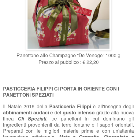
Panettone allo Champagne “De Venoge” 1000 g
Prezzo al pubblico : € 22,20
PASTICCERIA FILIPPI CI PORTA IN ORIENTE CON I
PANETTONI SPEZIATI
Il Natale 2019 della
Pasticceria Filippi
è all'insegna degli
abbinamenti audaci
e del
gusto intenso
grazie alla nuova
linea
Gli Speziati
, tre panettoni in cui dominano gli
ingredienti provenienti da terre lontane e i sapori orientali.
Preparati con le migliori materie prime e con un'attenta
lavorazione artigianale,
Mela e Cannella
,
Cioccolato e