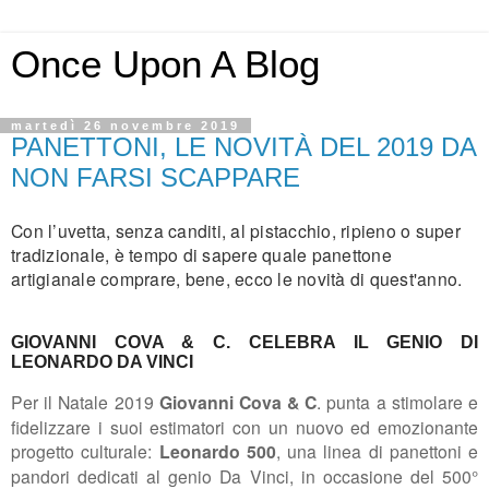
Once Upon A Blog
martedì 26 novembre 2019
PANETTONI, LE NOVITÀ DEL 2019 DA
NON FARSI SCAPPARE
Con l’uvetta, senza canditi, al pistacchio, ripieno o super
tradizionale, è tempo di
sapere quale panettone
artigianale comprare, bene, ecco le novità di quest'anno.
GIOVANNI COVA & C. CELEBRA IL GENIO DI
LEONARDO DA VINCI
Per il Natale 2019
Giovanni Cova & C
. punta a stimolare e
fidelizzare i suoi estimatori con un nuovo ed emozionante
progetto culturale:
Leonardo 500
, una linea di panettoni e
pandori dedicati al genio Da Vinci, in occasione del 500°