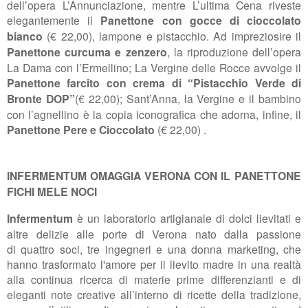
dell’opera L’Annunciazione, mentre L’ultima Cena riveste
elegantemente il
Panettone con gocce di cioccolato
bianco
(
€ 22,00
)
, lampone e pistacchio. Ad impreziosire il
Panettone curcuma e zenzero
, la riproduzione dell’opera
La Dama con l’Ermellino; La Vergine delle Rocce avvolge il
Panettone farcito con crema di “Pistacchio Verde di
Bronte DOP”
(
€ 22,00
)
; Sant’Anna, la Vergine e il bambino
con l’agnellino è la copia iconografica che adorna, infine, il
Panettone Pere e Cioccolato
(
€ 22,00
)
.
INFERMENTUM
OMAGGIA VERONA
CON
IL PANETTONE
FICHI MELE NOCI
Infermentum
è un laboratorio artigianale di dolci lievitati e
altre delizie alle porte di Verona nato dalla passione
di quattro soci, tre ingegneri e una donna marketing, che
hanno trasformato l'amore per il lievito madre in una realtà
alla continua ricerca di materie prime differenzianti e di
eleganti note creative all’interno di ricette della tradizione,