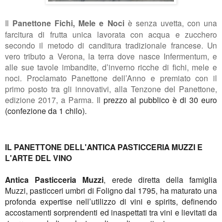
Il
Panettone Fichi, Mele e Noci
è
senza uvetta, con una
farcitura di frutta unica l
avorata con acqua e zucchero
secondo il metodo di canditura tradizionale francese
. Un
vero tributo a Verona, la terra dove nasce Infermentum, e
alle sue tavole imbandite, d’inverno ricche di fichi, mele e
noci.
Proclamato Panettone dell’Anno e premiato con il
primo posto tra gli innovativi, alla Tenzone del Panettone,
edizione 2017, a Parma. Il
prezzo al pubblico è di 30 euro
(confezione da 1 chilo).
IL PANETTONE DELL'ANTICA PASTICCERIA MUZZI E
L'ARTE DEL VINO
Antica Pasticceria Muzzi
, erede diretta della famiglia
Muzzi, pasticceri umbri di Foligno dal 1795,
ha maturato una
profonda expertise nell’utilizzo di vini e spirits, definendo
accostamenti sorprendenti ed inaspettati tra vini e lievitati da