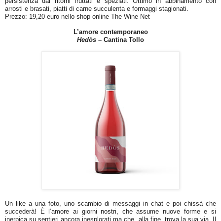
persistenza dai ritorni fruttati e speziati. Ottimo in abbinamento con
arrosti e brasati, piatti di carne succulenta e formaggi stagionati.
Prezzo: 19,20 euro nello shop online The Wine Net
L’amore contemporaneo
Hedòs
– Cantina Tollo
Un like a una foto, uno scambio di messaggi in chat e poi chissà che
succederà! È l’amore ai giorni nostri, che assume nuove forme e si
inerpica su sentieri ancora inesplorati ma che, alla fine, trova la sua via. Il