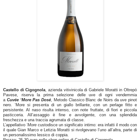
Castello di Cigognola
, azienda vitivinicola di Gabriele Moratti in Oltrepò
Pavese, riserva la prima selezione delle uve di ogni vendemmia
a
Cuvée
‘More Pas Dosé
, Metodo Classico Blanc de Noirs da uve pinot
nero. ‘More si presenta di un giallo brillante, con un perlage fitto e
persistente. Al naso risulta intenso, con note fruttate, di fiori e piccola
pasticceria. All’assaggio è fine e avvolgente, con una splendida
freschezza e una traccia agrumata di classe.
L’appellativo
‘More
custodisce un significato intimo: era infatti il modo con
il quale Gian Marco e Letizia Moratti si rivolgevano l’uno all’altra, parte di
un personalissimo lessico di coppia.
Prezzo: 25,30 euro nello shop online di Castello di Cigognola