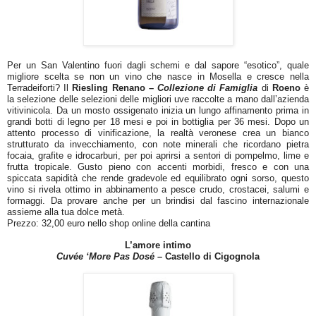
Per un San Valentino fuori dagli schemi e dal sapore “esotico”, quale
migliore scelta se non un vino che nasce in Mosella e cresce nella
Terradeiforti? Il
Riesling Renano –
Collezione di Famiglia
di
Roeno
è
la selezione delle selezioni delle migliori uve raccolte a mano dall’azienda
vitivinicola. Da un mosto ossigenato inizia un lungo affinamento prima in
grandi botti di legno per 18 mesi e poi in bottiglia per 36 mesi. Dopo un
attento processo di vinificazione, la realtà veronese crea un bianco
strutturato da invecchiamento, con note minerali che ricordano pietra
focaia, grafite e idrocarburi, per poi aprirsi a sentori di pompelmo, lime e
frutta tropicale. Gusto pieno con accenti morbidi, fresco e con una
spiccata sapidità che rende gradevole ed equilibrato ogni sorso, questo
vino si rivela ottimo in abbinamento a pesce crudo, crostacei, salumi e
formaggi. Da provare anche per un brindisi dal fascino internazionale
assieme alla tua dolce metà.
Prezzo: 32,00 euro nello shop online della cantina
L’amore intimo
Cuvée ‘More Pas Dosé
– Castello di Cigognola