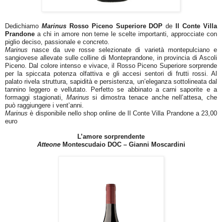
Dedichiamo
Marinus
Rosso Piceno Superiore DOP
de
Il Conte Villa
Prandone
a chi in amore non teme le scelte importanti, approcciate con
piglio deciso, passionale e concreto.
Marinus
nasce da uve rosse selezionate di varietà montepulciano e
sangiovese allevate sulle colline di Monteprandone, in provincia di Ascoli
Piceno. Dal colore intenso e vivace, il Rosso Piceno Superiore sorprende
per la spiccata potenza olfattiva e gli accesi sentori di frutti rossi. Al
palato rivela struttura, sapidità e persistenza, un’eleganza sottolineata dal
tannino leggero e vellutato. Perfetto se abbinato a carni saporite e a
formaggi stagionati,
Marinus
si dimostra tenace anche nell’attesa, che
può raggiungere i vent’anni.
Marinus
è disponibile nello shop online de Il Conte Villa Prandone a 23,00
euro
L’amore sorprendente
Atteone
Montescudaio DOC – Gianni Moscardini