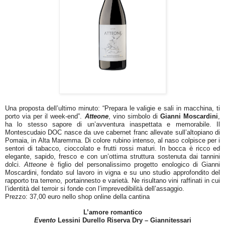
Una proposta dell’ultimo minuto: “Prepara le valigie e sali in macchina, ti
porto via per il week-end”.
Atteone
, vino simbolo di
Gianni Moscardini
,
ha lo stesso sapore di un’avventura inaspettata e memorabile. Il
Montescudaio DOC nasce da uve cabernet franc allevate sull’altopiano di
Pomaia, in Alta Maremma. Di colore rubino intenso, al naso colpisce per i
sentori di tabacco, cioccolato e frutti rossi maturi. In bocca è ricco ed
elegante, sapido, fresco e con un’ottima struttura sostenuta dai tannini
dolci.
Atteone
è figlio del personalissimo progetto enologico di Gianni
Moscardini, fondato sul lavoro in vigna e su uno studio approfondito del
rapporto tra terreno, portainnesto e varietà. Ne risultano vini raffinati in cui
l’identità del terroir si fonde con l’imprevedibilità dell’assaggio.
Prezzo: 37,00 euro nello shop online della cantina
L’amore romantico
Evento
Lessini Durello Riserva Dry – Giannitessari