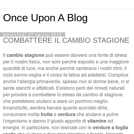
Once Upon A Blog
mercoledì 27 aprile 2016
COMBATTERE IL CAMBIO STAGIONE
Il
cambio stagione
può essere davvero una fonte di stress
per il nostro fisico, non solo perché esposto a una maggiore
quantità di luce, ma anche perché cambiano i nostri ritmi, il
ciclo sonno-veglia e il corpo fa fatica ad adattarsi. Complice
anche l'allergia primaverile, spesso non si dorme bene, ci si
sente stanchi e affaticati. Esistono però dei rimedi naturali
per provare a combattere lo stress da cambio di stagione
che potrebbero aiutarci a stare un pochino meglio.
Innanzitutto, sembra banale quanto scontato dirle,
consumare molta
frutta
e
verdura
che aiutano a pulire
l'organismo e danno il giusto apporto di
vitamine
ed
energie. In particolare, non lesinate con le
verdure a foglia
verde
che aiutano a depurare intestino e fegato. Volendo,