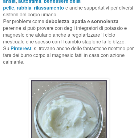
ansia
,
autostima
,
benessere della
pelle
,
rabbia
,
rilassamento
e anche supportativi per diversi
sistemi del corpo umano.
Per problemi come
debolezza
,
apatia
e
sonnolenza
perenne si può provare con degli integratori di potassio e
magnesio che aiutano anche a regolarizzare il ciclo
mestruale che spesso con il cambio stagione fa le bizze.
Su
Pinterest
si trovano anche delle fantastiche ricettine per
fare dei burro corpo al magnesio fatti in casa con azione
calmante.