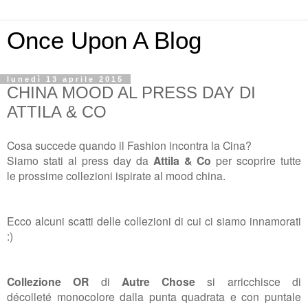
Once Upon A Blog
lunedì 13 aprile 2015
CHINA MOOD AL PRESS DAY DI
ATTILA & CO
Cosa succede quando il Fashion incontra la Cina?
Siamo stati al press day da
Attila & Co
per scoprire tutte
le prossime collezioni ispirate al mood china.
Ecco alcuni scatti delle collezioni di cui ci siamo innamorati
:)
Collezione OR
di
Autre Chose
si arricchisce di
d
écolleté
monocolore dalla punta quadrata e con puntale