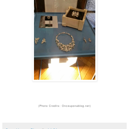
(Photo Credits: Onceuponablog.net)