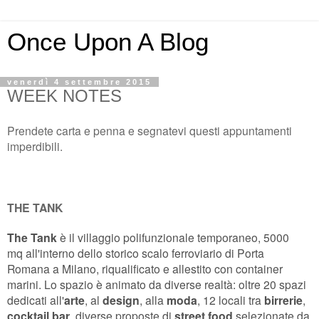
Once Upon A Blog
venerdì 4 settembre 2015
WEEK NOTES
Prendete carta e penna e segnatevi questi appuntamenti
imperdibili.
THE TANK
The Tank
è il villaggio polifunzionale temporaneo,
5000
mq
all'interno dello
storico scalo ferroviario di Porta
Romana
a Milano, riqualificato e allestito con container
marini. Lo spazio
è animato da diverse realtà: oltre 20
spazi
dedicati
all'
arte
, al
design
, alla
moda
,
12 locali
tra
birrerie
,
cocktail bar
, diverse proposte di
street food
selezionate da