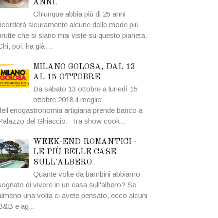
ANNI.
Chiunque abbia più di 25 anni
ricorderà sicuramente alcune delle mode più
brutte che si siano mai viste su questo pianeta.
Chi, poi, ha già ...
MILANO GOLOSA, DAL 13
AL 15 OTTOBRE
Da sabato 13 ottobre a lunedì 15
ottobre 2018 il meglio
dell’enogastronomia artigiana prende banco a
Palazzo del Ghiaccio. Tra show cook...
WEEK-END ROMANTICI -
LE PIÙ BELLE CASE
SULL'ALBERO
Quante volte da bambini abbiamo
sognato di vivere in un casa sull'albero? Se
almeno una volta ci avete pensato, ecco alcuni
B&B e ag...