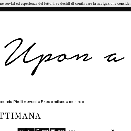
are servizi ed esperienza dei lettori. Se decidi di continuare la navigazione consider
 LANA IN ALTO ADIGE
ndario Pirelli
»
eventi
»
Expo
»
milano
»
mostre
»
n Gogh
»
Wow
»
AGENDA DELLA SETTIMANA
ETTIMANA