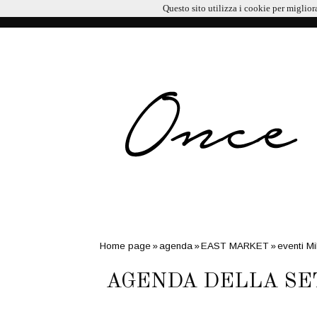
Questo sito utilizza i cookie per miglior
LATEST
4:48 PM
RISTORANTI ITALIANI PREMIATI NEI
ONCE UPON A BLOG
Home page
»
agenda
»
EAST MARKET
»
eventi M
VISITA VIRTUALE AGLI UFFIZI
»
AGENDA DELLA 
AGENDA DELLA S