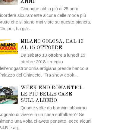
ANNI.
Chiunque abbia più di 25 anni
ricorderà sicuramente alcune delle mode più
brutte che si siano mai viste su questo pianeta.
Chi, poi, ha già ...
MILANO GOLOSA, DAL 13
AL 15 OTTOBRE
Da sabato 13 ottobre a lunedì 15
ottobre 2018 il meglio
dell’enogastronomia artigiana prende banco a
Palazzo del Ghiaccio. Tra show cook...
WEEK-END ROMANTICI -
LE PIÙ BELLE CASE
SULL'ALBERO
Quante volte da bambini abbiamo
sognato di vivere in un casa sull'albero? Se
almeno una volta ci avete pensato, ecco alcuni
B&B e ag...