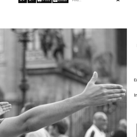
A
+
A
-
Print
Email
E
I